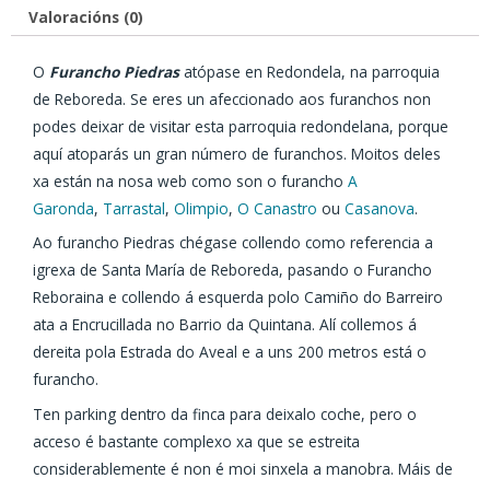
Valoracións (0)
O
Furancho Piedras
atópase en Redondela, na parroquia
de Reboreda. Se eres un afeccionado aos furanchos non
podes deixar de visitar esta parroquia redondelana, porque
aquí atoparás un gran número de furanchos. Moitos deles
xa están na nosa web como son o furancho
A
Garonda
,
Tarrastal
,
Olimpio
,
O Canastro
ou
Casanova
.
Ao furancho Piedras chégase collendo como referencia a
igrexa de Santa María de Reboreda, pasando o Furancho
Reboraina e collendo á esquerda polo Camiño do Barreiro
ata a Encrucillada no Barrio da Quintana. Alí collemos á
dereita pola Estrada do Aveal e a uns 200 metros está o
furancho.
Ten parking dentro da finca para deixalo coche, pero o
acceso é bastante complexo xa que se estreita
considerablemente é non é moi sinxela a manobra. Máis de