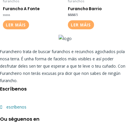
furanchos
furanchos
Furancho A Fonte
Furancho Barrio
Valorado
Valorado
en
en
LER MÁIS
LER MÁIS
0
4.00
de
de 5
5
Furancheiro trata de buscar furanchos e recunchos agochados pola
nosa terra. É unha forma de facelos máis visibles e así poder
desfrutar deles sen ter que esperar a que te leve o teu cuñado. Con
Furancheiro non terás excusas pra dicir que non sabes de ningún
furancho.
Escríbenos
escríbenos
Ou séguenos en