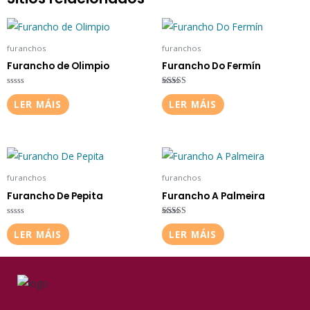
furanchos
furanchos
Furancho de Olimpio
Furancho Do Fermín
Valorado
Valorado
en
en
LER MÁIS
LER MÁIS
0
4.50
de
de 5
5
furanchos
furanchos
Furancho De Pepita
Furancho A Palmeira
Valorado
Valorado
en
en
LER MÁIS
LER MÁIS
0
4.50
de
de 5
5