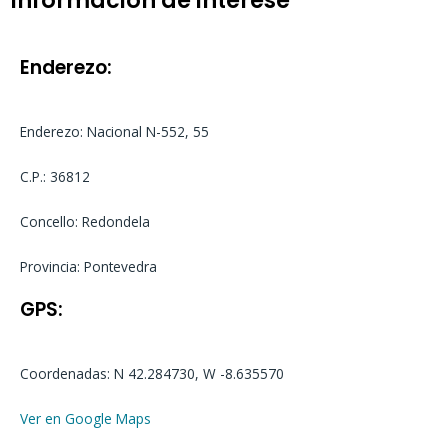
Información de interese
baseado
en
puntuación
de
usuario
Enderezo:
Enderezo: Nacional N-552, 55
C.P.: 36812
Concello: Redondela
Provincia: Pontevedra
GPS:
Coordenadas: N 42.284730, W -8.635570
Ver en Google Maps