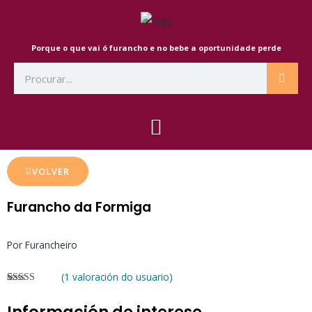
Ir
ao
contido
Porque o que vai ó furancho e no bebe a oportunidade perde
Search
VOLVER
Furancho da Formiga
Por Furancheiro
(
1
valoración do usuario)
Valorado
1
3.00
sobre 5