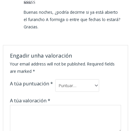
Valorad
Buenas noches, ¿podría decirme si ya está abierto
o en
3
de 5
el furancho A formiga o entre que fechas lo estará?
Gracias.
Engadir unha valoración
Your email address will not be published.
Required fields
are marked
*
A túa puntuación
*
A túa valoración
*