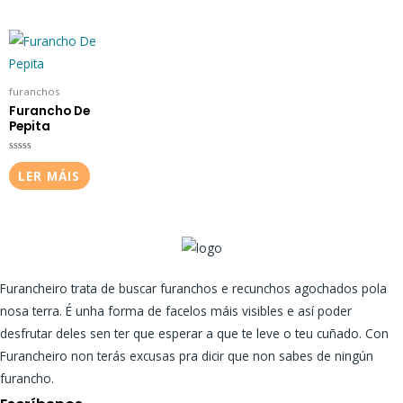
5
furanchos
Furancho De
Pepita
Valorado
en
LER MÁIS
0
de
5
Furancheiro trata de buscar furanchos e recunchos agochados pola
nosa terra. É unha forma de facelos máis visibles e así poder
desfrutar deles sen ter que esperar a que te leve o teu cuñado. Con
Furancheiro non terás excusas pra dicir que non sabes de ningún
furancho.