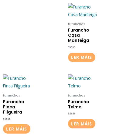
furanchos
Furancho
Casa
Manteiga
Valorado
en
LER MÁIS
0
de
5
furanchos
furanchos
Furancho
Furancho
Finca
Telmo
Filgueira
Valorado
en
LER MÁIS
Valorado
0
en
LER MÁIS
de
0
5
de