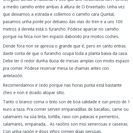
a medio camiño entre ambas á altura de O Enxertado. Unha vez
que deixamos a estrada e collemos o camiño cara Quintal,
pasamos unha ponte por debaixo das vías do tren e a uns 100
metros á dereita está o furancho. Pódese aparcar no camiño
porque na finca non ten espazo dabondo pra moitos coches.
Dende fora non se aprecia o grande que é, pero en canto entras
daste conta de que o furancho ocupa toda a planta baixa da casa.
Debe ter ó redor dunha ducia de mesas amplas con moito espazo
pra comer. Pódese reservar mesa se chamas antes con
antelación.
Recomendamos ir cedo porque nas horas punta está bastante
cheo e non é doado atopar sitio.
Tanto o branco coma o tinto son de boa calidade e cun prezo de 1
euro a taza. Pra comer serven empanadillas de bacallao, carne ou
calamares na súa tinta, tortilla, raxo con patacas e pementos,
calamares, empanada… As racións son moi xenerosas e caseiras.
Con unha ración e dous viños comen dúas persoas.