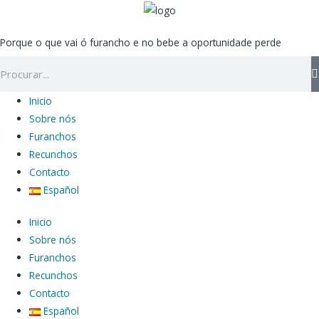
Ir
ao
Porque o que vai ó furancho e no bebe a oportunidade perde
contido
Search
Inicio
Sobre nós
Furanchos
Recunchos
Contacto
Español
Inicio
Sobre nós
Furanchos
Recunchos
Contacto
Español