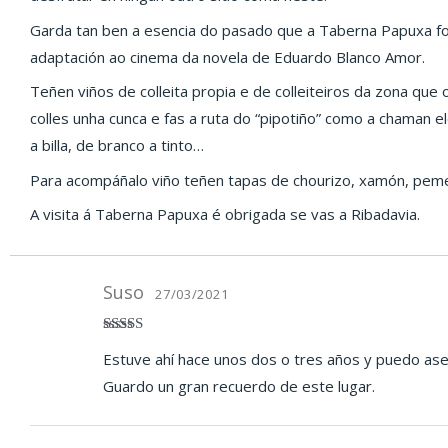
Garda tan ben a esencia do pasado que a Taberna Papuxa foi u
adaptación ao cinema da novela de Eduardo Blanco Amor.
Teñen viños de colleita propia e de colleiteiros da zona qu
colles unha cunca e fas a ruta do “pipotiño” como a chaman el
a billa, de branco a tinto…
Para acompáñalo viño teñen tapas de chourizo, xamón, pement
A visita á Taberna Papuxa é obrigada se vas a Ribadavia.
Suso
27/03/2021
Valorado en
Estuve ahí hace unos dos o tres años y puedo ase
5
de 5
Guardo un gran recuerdo de este lugar.