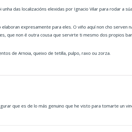
nha das localizacións elexidas por Ignacio Vilar para rodar a súa
e o elaboran expresamente para eles. O viño aquí non cho serven 
es, que non é outra cousa que servirte ti mesmo dos propios barrís
os de Arnoia, queixo de tetilla, pulpo, raxo ou zorza.
gurar que es de lo más genuino que he visto para tomarte un vino