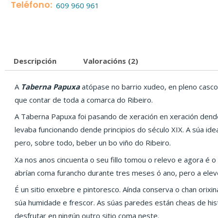
Teléfono:
609 960 961
Descripción
Valoracións (2)
A
Taberna Papuxa
atópase no barrio xudeo, en pleno casco 
que contar de toda a comarca do Ribeiro.
A Taberna Papuxa foi pasando de xeración en xeración dende
levaba funcionando dende principios do século XIX. A súa idea
pero, sobre todo, beber un bo viño do Ribeiro.
Xa nos anos cincuenta o seu fillo tomou o relevo e agora é 
abrían coma furancho durante tres meses ó ano, pero a elev
É un sitio enxebre e pintoresco. Aínda conserva o chan orixin
súa humidade e frescor. As súas paredes están cheas de his
desfrutar en ningún outro sitio coma neste.