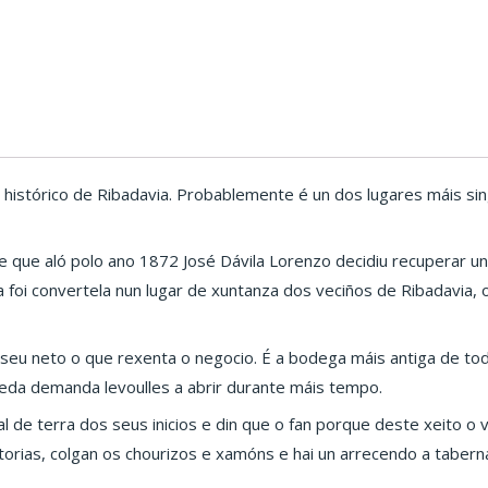
histórico de Ribadavia. Probablemente é un dos lugares máis sing
 que aló polo ano 1872 José Dávila Lorenzo decidiu recuperar u
 foi convertela nun lugar de xuntanza dos veciños de Ribadavia, o
o seu neto o que rexenta o negocio. É a bodega máis antiga de tod
eda demanda levoulles a abrir durante máis tempo.
al de terra dos seus inicios e din que o fan porque deste xeito o
torias, colgan os chourizos e xamóns e hai un arrecendo a tabe