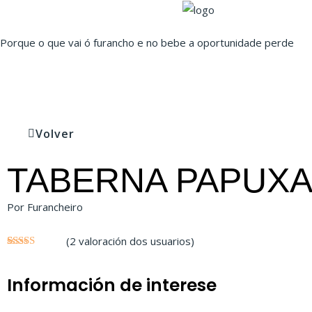
Ir
ao
Porque o que vai ó furancho e no bebe a oportunidade perde
contido
Volver
TABERNA PAPUX
Por Furancheiro
(
2
valoración dos usuarios)
Valorado
2
5.00
sobre 5
baseado en
Información de interese
puntuacións
de usuarios