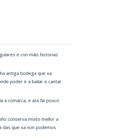
ulares e con máis historias
nha antiga bodega que xa
nde poder ir a bailar e cantar
a a comarca, e ata fai pouco
 viño conserva moito mellor a
rna das que xa non podemos