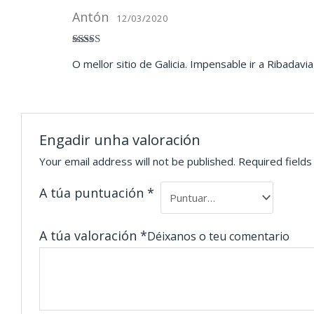
Antón
12/03/2020
Valorado en
O mellor sitio de Galicia. Impensable ir a Ribadav
5
de 5
Engadir unha valoración
Your email address will not be published.
Required field
A túa puntuación
*
A túa valoración
*