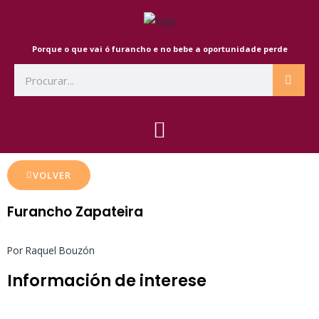
Ir
ao
contido
Porque o que vai ó furancho e no bebe a oportunidade perde
Search
VOLVER
Furancho Zapateira
Por Raquel Bouzón
Información de interese