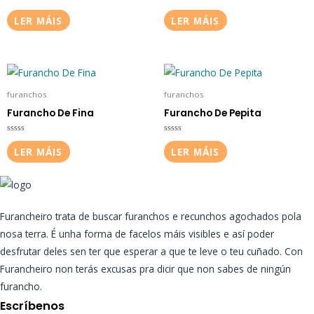
Valorado
Valorado
en
en
LER MÁIS
LER MÁIS
3.33
0
de 5
de
5
furanchos
furanchos
Furancho De Fina
Furancho De Pepita
Valorado
Valorado
en
en
LER MÁIS
LER MÁIS
0
0
de
de
5
5
Furancheiro trata de buscar furanchos e recunchos agochados pola
nosa terra. É unha forma de facelos máis visibles e así poder
desfrutar deles sen ter que esperar a que te leve o teu cuñado. Con
Furancheiro non terás excusas pra dicir que non sabes de ningún
furancho.
Escríbenos