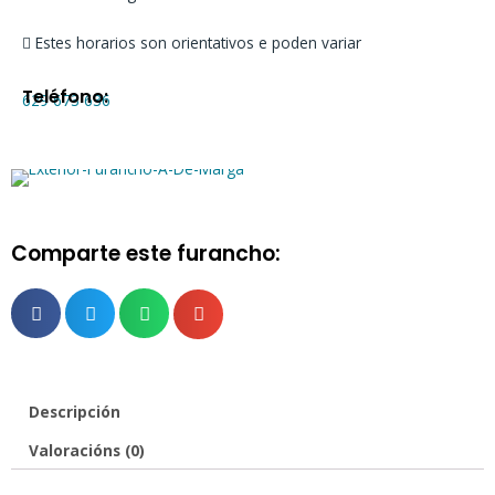
Estes horarios son orientativos e poden variar
Teléfono:
629 673 636
Comparte este furancho:
Descripción
Valoracións (0)