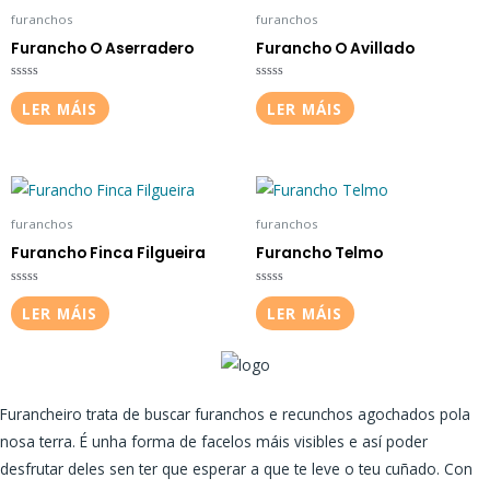
furanchos
furanchos
Furancho O Aserradero
Furancho O Avillado
Valorado
Valorado
en
en
LER MÁIS
LER MÁIS
0
0
de
de
5
5
furanchos
furanchos
Furancho Finca Filgueira
Furancho Telmo
Valorado
Valorado
en
en
LER MÁIS
LER MÁIS
0
0
de
de
5
5
Furancheiro trata de buscar furanchos e recunchos agochados pola
nosa terra. É unha forma de facelos máis visibles e así poder
desfrutar deles sen ter que esperar a que te leve o teu cuñado. Con