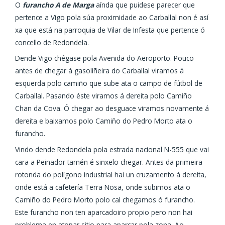
O
furancho A de Marga
aínda que puidese parecer que
pertence a Vigo pola súa proximidade ao Carballal non é así
xa que está na parroquia de Vilar de Infesta que pertence ó
concello de Redondela.
Dende Vigo chégase pola Avenida do Aeroporto. Pouco
antes de chegar á gasoliñeira do Carballal viramos á
esquerda polo camiño que sube ata o campo de fútbol de
Carballal. Pasando éste viramos á dereita polo Camiño
Chan da Cova. Ó chegar ao desguace viramos novamente á
dereita e baixamos polo Camiño do Pedro Morto ata o
furancho.
Vindo dende Redondela pola estrada nacional N-555 que vai
cara a Peinador tamén é sinxelo chegar. Antes da primeira
rotonda do polígono industrial hai un cruzamento á dereita,
onde está a cafetería Terra Nosa, onde subimos ata o
Camiño do Pedro Morto polo cal chegamos ó furancho.
Este furancho non ten aparcadoiro propio pero non hai
problema en atopar sitio para aparcar pola zona. Ao