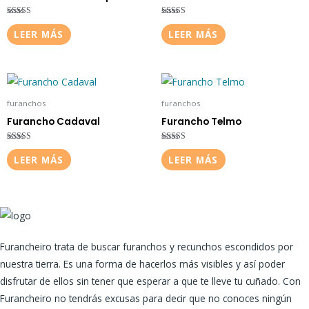
Valorado con
Valorado
5.00
con
LEER MÁS
LEER MÁS
de 5
3.00
de 5
furanchos
furanchos
Furancho Cadaval
Furancho Telmo
Valorado
Valorado
con
con
LEER MÁS
LEER MÁS
4.50
4.00
de 5
de 5
Furancheiro trata de buscar furanchos y recunchos escondidos por
nuestra tierra. Es una forma de hacerlos más visibles y así poder
disfrutar de ellos sin tener que esperar a que te lleve tu cuñado. Con
Furancheiro no tendrás excusas para decir que no conoces ningún